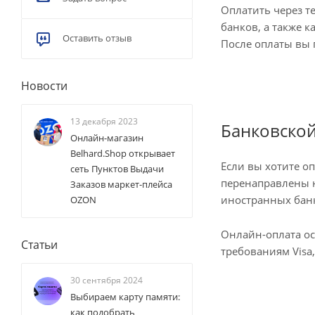
Оплатить через т
банков, а также 
Оставить отзыв
После оплаты вы 
Новости
13 декабря 2023
Банковской
Онлайн-магазин
Belhard.Shop открывает
Если вы хотите о
сеть Пунктов Выдачи
перенаправлены н
Заказов маркет-плейса
иностранных ба
OZON
Онлайн-оплата о
Статьи
требованиям Visa,
30 сентября 2024
Выбираем карту памяти:
как подобрать