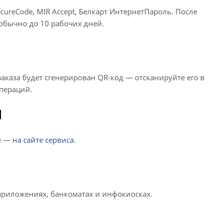
SecureCode, MIR Accept, Белкарт ИнтернетПароль. После
— обычно до 10 рабочих дней.
аказа будет сгенерирован QR-код — отсканируйте его в
пераций.
е —
на сайте сервиса
.
приложениях, банкоматах и инфокиосках.