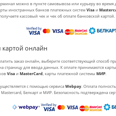
ерминал можно в пункте самовывоза или курьеру во время д
карты иностранных банков платежных систем
Visa
и
Masterc
получаете кассовый чек и чек об оплате банковской картой.
 картой онлайн
платить заказ онлайн, выберите соответствующий способ пр
а страницу для ввода данных. К оплате принимаются карты
нков
Visa
и
MasterCard
, карты платежной системы
МИР
.
существляется с помощью сервиса
Webpay
. Оплата полност
 Mastercard, Белкарт и МИР. Безопасность подтверждена серт