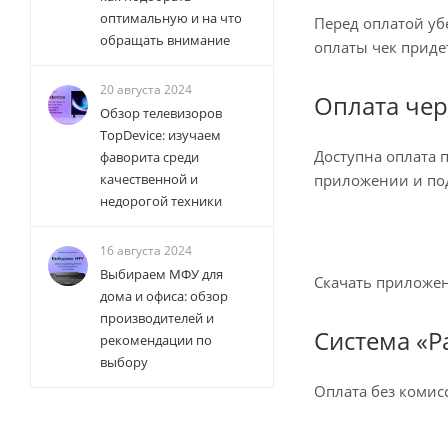
оптимальную и на что
Перед оплатой убе
обращать внимание
оплаты чек придет
20 августа 2024
Оплата че
Обзор телевизоров
TopDevice: изучаем
Доступна оплата 
фаворита среди
приложении и под
качественной и
недорогой техники
16 августа 2024
Выбираем МФУ для
Скачать приложе
дома и офиса: обзор
производителей и
Система «Р
рекомендации по
выбору
Оплата без комис