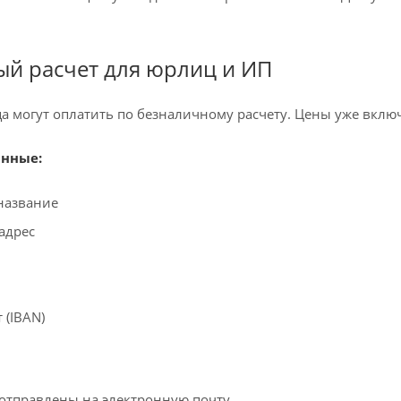
й расчет для юрлиц и ИП
 могут оплатить по безналичному расчету. Цены уже вклю
нные:
название
адрес
 (IBAN)
отправлены на электронную почту.