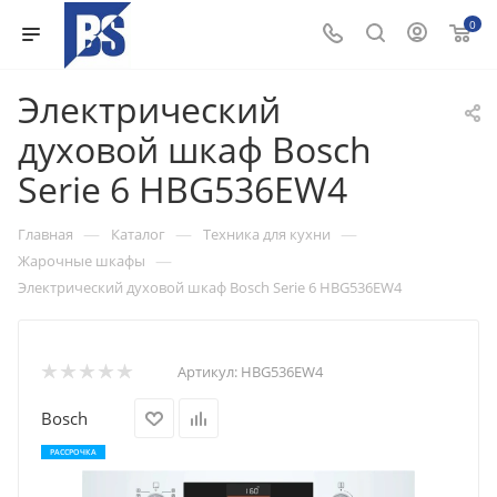
0
Электрический
духовой шкаф Bosch
Serie 6 HBG536EW4
—
—
—
Главная
Каталог
Техника для кухни
—
Жарочные шкафы
Электрический духовой шкаф Bosch Serie 6 HBG536EW4
Артикул:
HBG536EW4
Bosch
РАССРОЧКА