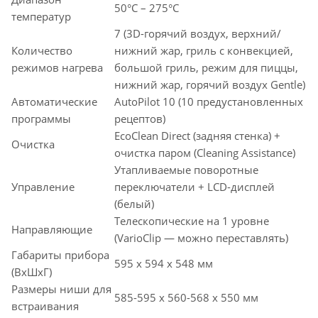
50°C – 275°C
температур
7 (3D-горячий воздух, верхний/
Количество
нижний жар, гриль с конвекцией,
режимов нагрева
большой гриль, режим для пиццы,
нижний жар, горячий воздух Gentle)
Автоматические
AutoPilot 10 (10 предустановленных
программы
рецептов)
EcoClean Direct (задняя стенка) +
Очистка
очистка паром (Cleaning Assistance)
Утапливаемые поворотные
Управление
переключатели + LCD-дисплей
(белый)
Телескопические на 1 уровне
Направляющие
(VarioClip — можно переставлять)
Габариты прибора
595 x 594 x 548 мм
(ВхШхГ)
Размеры ниши для
585-595 x 560-568 x 550 мм
встраивания