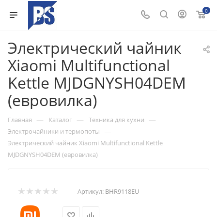
0
Электрический чайник
Xiaomi Multifunctional
Kettle MJDGNYSH04DEM
(евровилка)
—
—
—
Главная
Каталог
Техника для кухни
—
Электрочайники и термопоты
Электрический чайник Xiaomi Multifunctional Kettle
MJDGNYSH04DEM (евровилка)
Артикул:
BHR9118EU