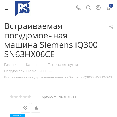
0
Встраиваемая
посудомоечная
машина Siemens iQ300
SN63HX06CE
—
—
—
Главная
Каталог
Техника для кухни
—
Посудомоечные машины
Встраиваемая посудомоечная машина Siemens iQ300 SN63HX06CE
Артикул:
SN63HX06CE
РАССРОЧКА