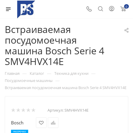
0
Встраиваемая
посудомоечная
машина Bosch Serie 4
SMV4HVX14E
—
—
—
Главная
Каталог
Техника для кухни
—
Посудомоечные машины
Встраиваемая посудомоечная машина Bosch Serie 4 SMV4HVX14E
Артикул:
SMV4HVX14E
Bosch
РАССРОЧКА