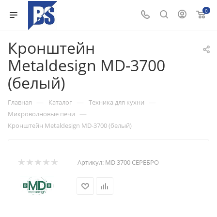
0
Кронштейн
Metaldesign MD-3700
(белый)
—
—
—
Главная
Каталог
Техника для кухни
—
Микроволновые печи
Кронштейн Metaldesign MD-3700 (белый)
Артикул:
MD 3700 СЕРЕБРО