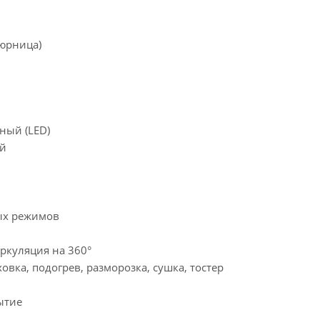
юрница)
ный (LED)
ый
ых режимов
ркуляция на 360°
ховка, подогрев, разморозка, сушка, тостер
ытие