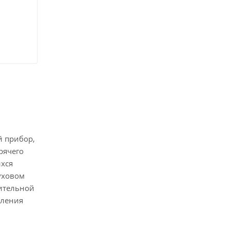
й прибор,
рячего
ихся
уховом
тительной
вления