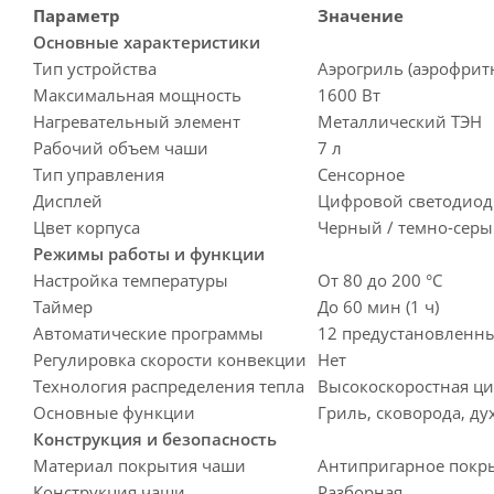
Параметр
Значение
Основные характеристики
Тип устройства
Аэрогриль (аэрофрит
Максимальная мощность
1600 Вт
Нагревательный элемент
Металлический ТЭН
Рабочий объем чаши
7 л
Тип управления
Сенсорное
Дисплей
Цифровой светодиод
Цвет корпуса
Черный / темно-сер
Режимы работы и функции
Настройка температуры
От 80 до 200 °C
Таймер
До 60 мин (1 ч)
Автоматические программы
12 предустановленн
Регулировка скорости конвекции
Нет
Технология распределения тепла
Высокоскоростная ци
Основные функции
Гриль, сковорода, ду
Конструкция и безопасность
Материал покрытия чаши
Антипригарное покр
Конструкция чаши
Разборная