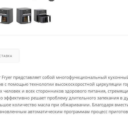
СТАВКА
r Fryer представляет собой многофункциональный кухонны
ов с помощью технологии высокоскоростной циркуляции го
х человек и всех сторонников здорового питания, стремящ
во эффективно решает проблему длительного запекания в д
льшое количество масла при обжаривании. Благодаря вмес
тановленным автоматическим программам процесс пригото