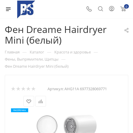
0
Фен Dreame Hairdryer
Mini (белый)
—
—
—
Главная
Каталог
Красота и здоровье
—
Фены, Выпрямители, Щипцы
Фен Dreame Hairdryer Mini (белый)
Артикул:
AHG11A 6977328069771
РАССРОЧКА