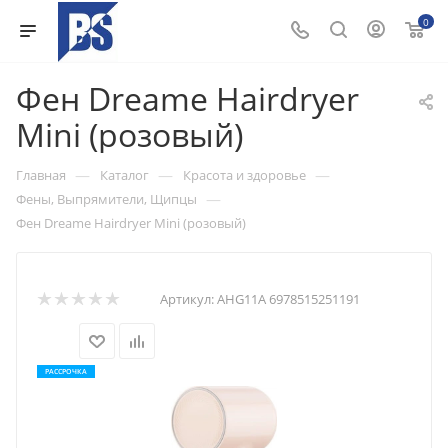
0
Фен Dreame Hairdryer
Mini (розовый)
—
—
—
Главная
Каталог
Красота и здоровье
—
Фены, Выпрямители, Щипцы
Фен Dreame Hairdryer Mini (розовый)
Артикул:
AHG11A 6978515251191
РАССРОЧКА