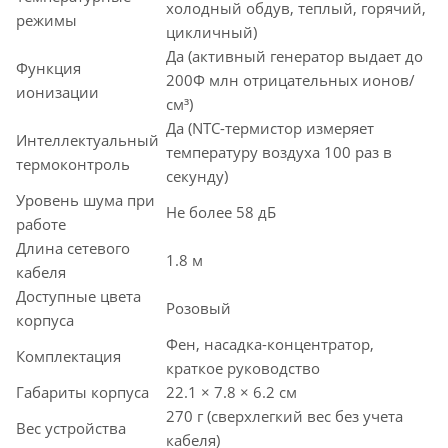
холодный обдув, теплый, горячий,
режимы
цикличный)
Да (активный генератор выдает до
Функция
200Ф млн отрицательных ионов/
ионизации
см³)
Да (NTC-термистор измеряет
Интеллектуальный
температуру воздуха 100 раз в
термоконтроль
секунду)
Уровень шума при
Не более 58 дБ
работе
Длина сетевого
1.8 м
кабеля
Доступные цвета
Розовый
корпуса
Фен, насадка-концентратор,
Комплектация
краткое руководство
Габариты корпуса
22.1 × 7.8 × 6.2 см
270 г (сверхлегкий вес без учета
Вес устройства
кабеля)