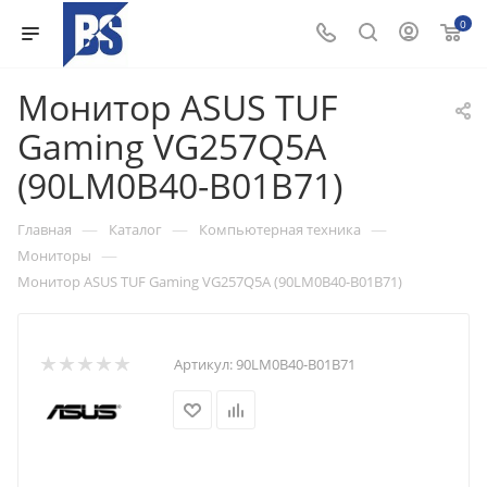
0
Монитор ASUS TUF
Gaming VG257Q5A
(90LM0B40-B01B71)
—
—
—
Главная
Каталог
Компьютерная техника
—
Мониторы
Монитор ASUS TUF Gaming VG257Q5A (90LM0B40-B01B71)
Артикул:
90LM0B40-B01B71