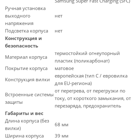
Samsung Super Fast Charging (SFC)
Ручная установка
выходного
нет
напряжения
Подсветка корпуса
нет
Конструкция и
безопасность
термостойкий огнеупорный
Материал корпуса
пластик (поликарбонат)
Покрытие корпуса
матовое
европейская (тип C / евровилка
Конструкция вилки
для EU-региона)
от перегрева, от перегрузки по
Встроенные системы
току, от короткого замыкания, от
защиты
перезаряда, предохранитель
Габариты и вес
Длина корпуса (без
68 мм
вилки)
Ширина корпуса
39 мм