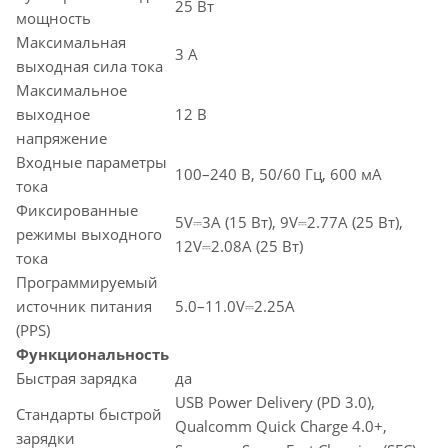
25 Вт
мощность
Максимальная
3 А
выходная сила тока
Максимальное
выходное
12 В
напряжение
Входные параметры
100–240 В, 50/60 Гц, 600 мА
тока
Фиксированные
5V⎓3A (15 Вт), 9V⎓2.77A (25 Вт),
режимы выходного
12V⎓2.08A (25 Вт)
тока
Программируемый
источник питания
5.0–11.0V⎓2.25A
(PPS)
Функциональность
Быстрая зарядка
да
USB Power Delivery (PD 3.0),
Стандарты быстрой
Qualcomm Quick Charge 4.0+,
зарядки