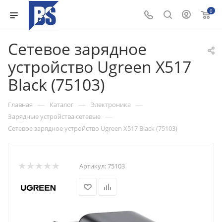
0
Сетевое зарядное
устройство Ugreen X517
Black (75103)
—
—
—
Главная
Каталог
Электроника
—
Зарядные устройства сетевые
Сетевое зарядное устройство Ugreen X517 Black (75103)
Артикул:
75103