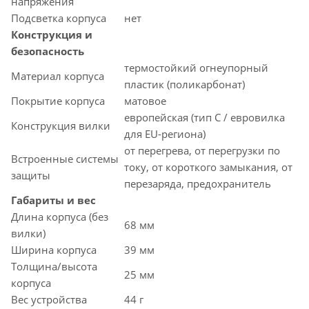
напряжения
Подсветка корпуса
нет
Конструкция и
безопасность
термостойкий огнеупорный
Материал корпуса
пластик (поликарбонат)
Покрытие корпуса
матовое
европейская (тип C / евровилка
Конструкция вилки
для EU-региона)
от перегрева, от перегрузки по
Встроенные системы
току, от короткого замыкания, от
защиты
перезаряда, предохранитель
Габариты и вес
Длина корпуса (без
68 мм
вилки)
Ширина корпуса
39 мм
Толщина/высота
25 мм
корпуса
Вес устройства
44 г