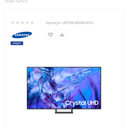
смарт пульт)
Артикул:
UE55DU8500UXRU
КРЕДИТ