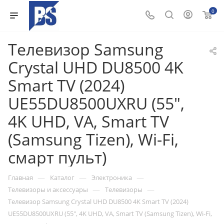
0
Телевизор Samsung
Crystal UHD DU8500 4K
Smart TV (2024)
UE55DU8500UXRU (55",
4K UHD, VA, Smart TV
(Samsung Tizen), Wi-Fi,
смарт пульт)
—
—
—
Главная
Каталог
Электроника
—
—
Телевизоры и аксессуары
Телевизоры
Телевизор Samsung Crystal UHD DU8500 4K Smart TV (2024)
UE55DU8500UXRU (55", 4K UHD, VA, Smart TV (Samsung Tizen), Wi-Fi,