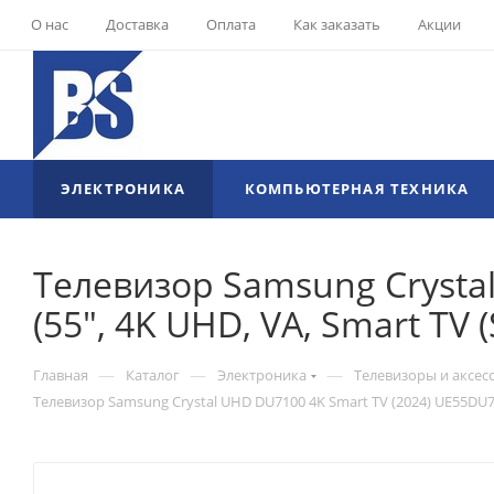
О нас
Доставка
Оплата
Как заказать
Акции
ЭЛЕКТРОНИКА
КОМПЬЮТЕРНАЯ ТЕХНИКА
Телевизор Samsung Crysta
(55", 4K UHD, VA, Smart TV 
—
—
—
Главная
Каталог
Электроника
Телевизоры и аксес
Телевизор Samsung Crystal UHD DU7100 4K Smart TV (2024) UE55DU710