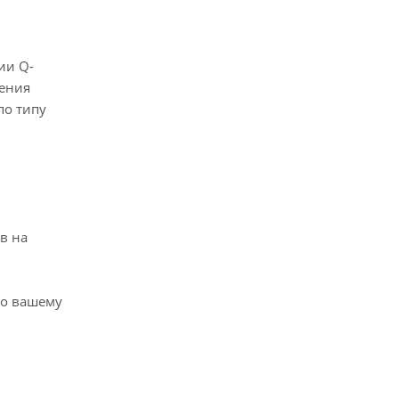
чения
по типу
в на
по вашему