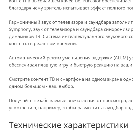
контент в высочайшем качестве. PurColor обеспечивает
благодаря чему зритель испытывает эффект полного пог
Гармоничный звук от телевизора и саундбара заполнит каждый уголок простр
Symphony, звук от телевизора и саундбара синхронизи
динамиков ТВ. Система интеллектуального звукового с
контента в реальном времени.
Автоматический режим уменьшения задержки (ALLM) ус
обеспечивая плавную игру и быструю реакцию на ваши
Смотрите контент ТВ и смартфона на одном экране одно
одном большом - ваш выбор.
Получайте незабываемые впечатления от просмотра, ле
усмотрению, например, чтобы разместить саундбар под
Технические характеристики