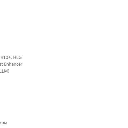
R10+, HLG
t Enhancer
LLM)
оном