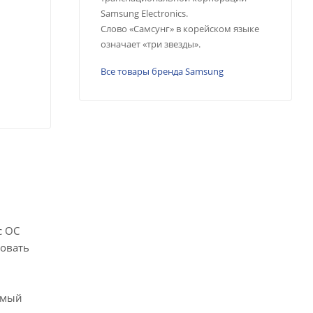
Samsung Electronics.
Слово «Самсунг» в корейском языке
означает «три звезды».
Все товары бренда Samsung
с ОС
ровать
имый