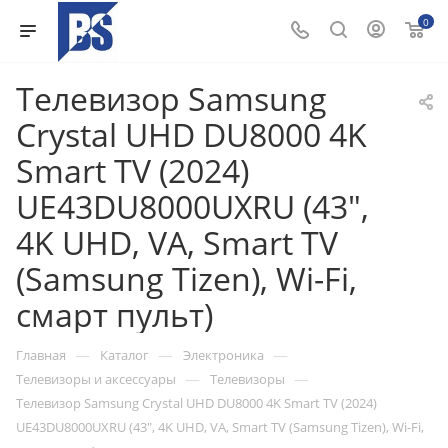
0
Телевизор Samsung
Crystal UHD DU8000 4K
Smart TV (2024)
UE43DU8000UXRU (43",
4K UHD, VA, Smart TV
(Samsung Tizen), Wi-Fi,
смарт пульт)
—
—
—
Главная
Каталог
Электроника
—
—
Телевизоры и аксессуары
Телевизоры
Телевизор Samsung Crystal UHD DU8000 4K Smart TV (2024)
UE43DU8000UXRU (43", 4K UHD, VA, Smart TV (Samsung Tizen), Wi-Fi,