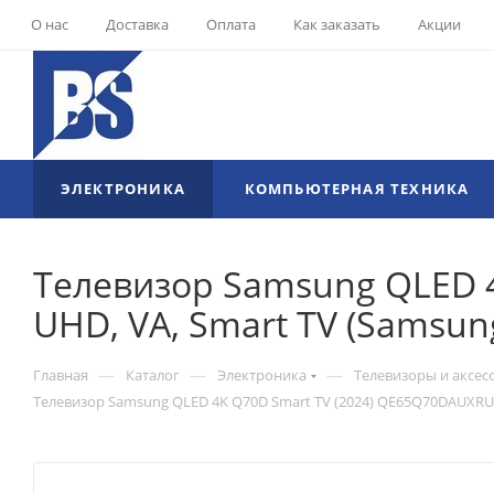
О нас
Доставка
Оплата
Как заказать
Акции
ЭЛЕКТРОНИКА
КОМПЬЮТЕРНАЯ ТЕХНИКА
Телевизор Samsung QLED 4
UHD, VA, Smart TV (Samsung 
—
—
—
Главная
Каталог
Электроника
Телевизоры и аксес
Телевизор Samsung QLED 4K Q70D Smart TV (2024) QE65Q70DAUXRU (65