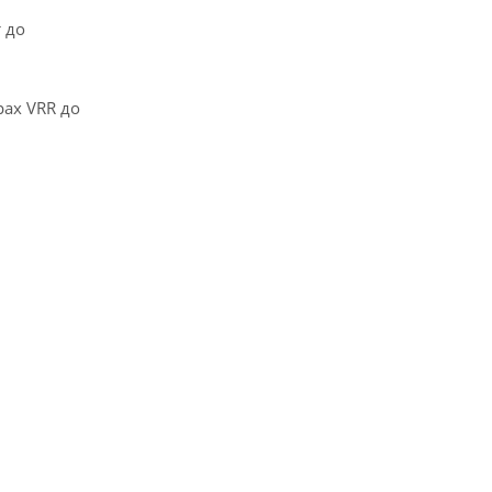
 до
рах VRR до