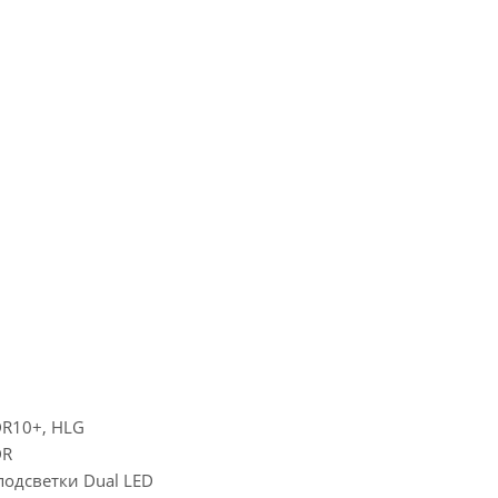
R10+, HLG
DR
одсветки Dual LED