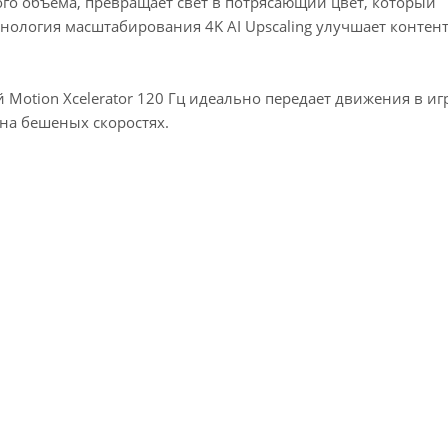
го объема, превращает свет в потрясающий цвет, который
ология масштабирования 4K AI Upscaling улучшает контент
otion Xcelerator 120 Гц идеально передает движения в иг
 на бешеных скоростях.