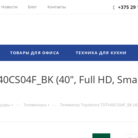
Новости
Блог
Контакты
+375 29 
ТОВАРЫ ДЛЯ ОФИСА
ТЕХНИКА ДЛЯ КУХНИ
CS04F_BK (40", Full HD, Smart
—
—
суары
Телевизоры
Телевизор Topdevice TDTV40CS04F_BK (40",