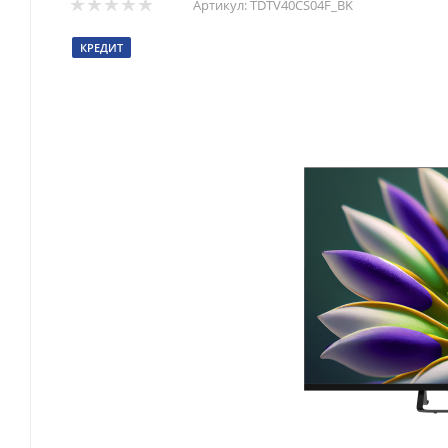
Артикул:
TDTV40CS04F_BK
КРЕДИТ