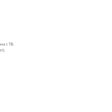
на с ТВ.
т).