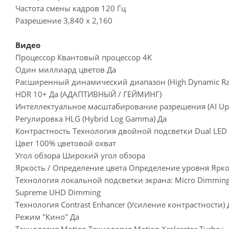
Частота смены кадров 120 Гц
Разрешение 3,840 x 2,160
Видео
Процессор Квантовый процессор 4K
Один миллиард цветов Да
Расширенный динамический диапазон (High Dynamic Ra
HDR 10+ Да (АДАПТИВНЫЙ / ГЕЙМИНГ)
Интеллектуальное масштабирование разрешения (AI Ups
Регулировка HLG (Hybrid Log Gamma) Да
Контрастность Технология двойной подсветки Dual LED
Цвет 100% цветовой охват
Угол обзора Широкий угол обзора
Яркость / Определение цвета Определение уровня Ярк
Технология локальной подсветки экрана: Micro Dimming
Supreme UHD Dimming
Технология Contrast Enhancer (Усиление контрастности) 
Режим "Кино" Да
Технология Motion Технология Motion Xcelerator Turbo+