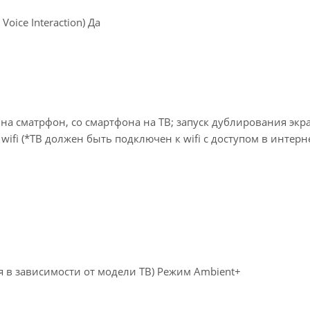
oice Interaction) Да
В на сматрфон, со смартфона на ТВ; запуск дублирования экра
wifi (*ТВ должен быть подключен к wifi с доступом в интерне
 в зависимости от модели ТВ) Режим Ambient+