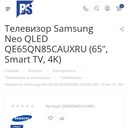
0
Телевизор Samsung
Neo QLED
QE65QN85CAUXRU (65",
Smart TV, 4K)
—
—
—
Главная
Каталог
Электроника
—
—
Телевизоры и аксессуары
Телевизоры
Телевизор Samsung Neo QLED QE65QN85CAUXRU (65", Smart TV, 4K)
Артикул:
QE65QN85CAUXRU
КРЕДИТ