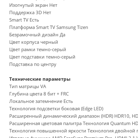
Изогнутый экран Нет
Поддержка 3D Нет
Smart TV Есть
Платформа Smart TV Samsung Tizen
Безрамочный дизайн Да
Цвет корпуса черный
Цвет рамки темно-серый
Цвет подставки темно-серый
Подставка по центру
Технические параметры
Тип матрицы VA
Глубина цвета 8 бит + FRC
Локальное затемнение Есть
Технология подсветки боковая (Edge LED)
Расширенный динамический диапазон (HDR) HDR10, HD
Расширенная цветовая палитра Технология Quantum H
Технология повышенной яркости Технология двойной п
Игровые функции AMD FreeSync Premium Pro, HDMI 2.1 