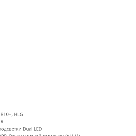
R10+, HLG
DR
одсветки Dual LED
VRR, Режим низкой задержки (ALLM)