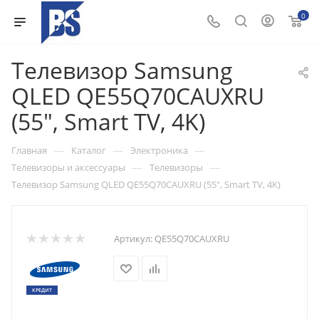
0
Телевизор Samsung
QLED QE55Q70CAUXRU
(55", Smart TV, 4K)
—
—
—
Главная
Каталог
Электроника
—
—
Телевизоры и аксессуары
Телевизоры
Телевизор Samsung QLED QE55Q70CAUXRU (55", Smart TV, 4K)
Артикул:
QE55Q70CAUXRU
КРЕДИТ