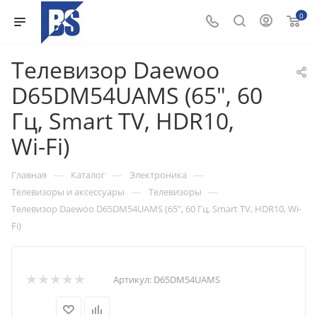
0
Телевизор Daewoo
D65DM54UAMS (65", 60
Гц, Smart TV, HDR10,
Wi-Fi)
—
—
—
Главная
Каталог
Электроника
—
—
Телевизоры и аксессуары
Телевизоры
Телевизор Daewoo D65DM54UAMS (65", 60 Гц, Smart TV, HDR10, Wi-
Fi)
Артикул:
D65DM54UAMS