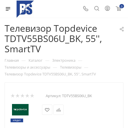
0
Телевизор Topdevice
TDTV55BS06U_BK, 55'',
SmartTV
—
—
—
Главная
Каталог
Электроника
—
—
Телевизоры и аксессуары
Телевизоры
Телевизор Topdevice TDTV55BS06U_BK, 55'', SmartTV
Артикул:
TDTV55BS06U_BK
КРЕДИТ