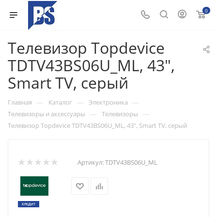
0
Телевизор Topdevice
TDTV43BS06U_ML, 43",
Smart TV, серый
—
—
—
Главная
Каталог
Электроника
—
—
Телевизоры и аксессуары
Телевизоры
Телевизор Topdevice TDTV43BS06U_ML, 43", Smart TV, серый
Артикул:
TDTV43BS06U_ML
КРЕДИТ