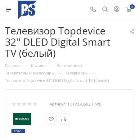
0
Телевизор Topdevice
32'' DLED Digital Smart
TV (белый)
—
—
—
Главная
Каталог
Электроника
—
—
Телевизоры и аксессуары
Телевизоры
Телевизор Topdevice 32'' DLED Digital Smart TV (белый)
Артикул:
TDTV32BS02H_WE
КРЕДИТ