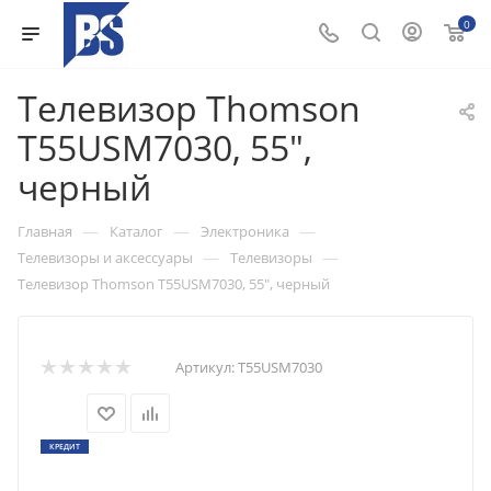
0
Телевизор Thomson
T55USM7030, 55",
черный
—
—
—
Главная
Каталог
Электроника
—
—
Телевизоры и аксессуары
Телевизоры
Телевизор Thomson T55USM7030, 55", черный
Артикул:
T55USM7030
КРЕДИТ