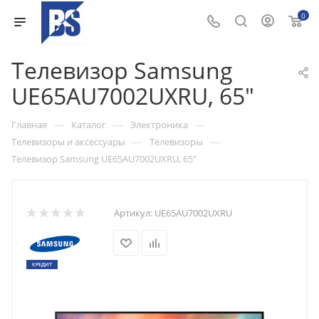
0
Телевизор Samsung
UE65AU7002UXRU, 65"
—
—
—
Главная
Каталог
Электроника
—
—
Телевизоры и аксессуары
Телевизоры
Телевизор Samsung UE65AU7002UXRU, 65"
Артикул:
UE65AU7002UXRU
КРЕДИТ