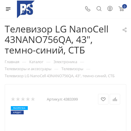
0
Телевизор LG NanoCell
43NANO756QA, 43",
темно-синий, СТБ
—
—
—
Главная
Каталог
Электроника
—
—
Телевизоры и аксессуары
Телевизоры
Телевизор LG NanoCell 43NANO756QA, 43", темно-синий, СТБ
Артикул:
4383399
РАССРОЧКА
КРЕДИТ