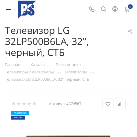
0
Телевизор LG
32LP500B6LA, 32",
черный, СТБ
—
—
—
Главная
Каталог
Электроника
—
—
Телевизоры и аксессуары
Телевизоры
Телевизор LG 32LP500B6LA, 32", черный, СТБ
Артикул:
4376567
РАССРОЧКА
КРЕДИТ