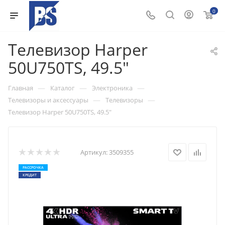
0
Телевизор Harper
50U750TS, 49.5"
—
—
—
Главная
Каталог
Электроника
—
—
Телевизоры и аксессуары
Телевизоры
Телевизор Harper 50U750TS, 49.5"
Артикул:
3509355
РАССРОЧКА
КРЕДИТ