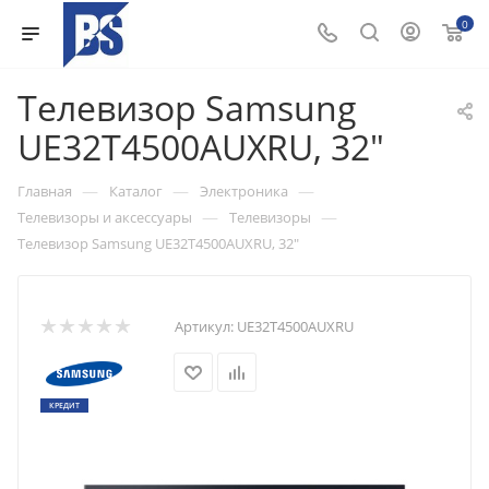
0
Телевизор Samsung
UE32T4500AUXRU, 32"
—
—
—
Главная
Каталог
Электроника
—
—
Телевизоры и аксессуары
Телевизоры
Телевизор Samsung UE32T4500AUXRU, 32"
Артикул:
UE32T4500AUXRU
КРЕДИТ