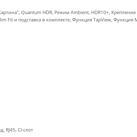
"Картина", Quantum HDR, Режим Ambient, HDR10+, Креплени
im Fit и подставка в комплекте, Функция TapView, Функция M
 RJ45, CI-слот