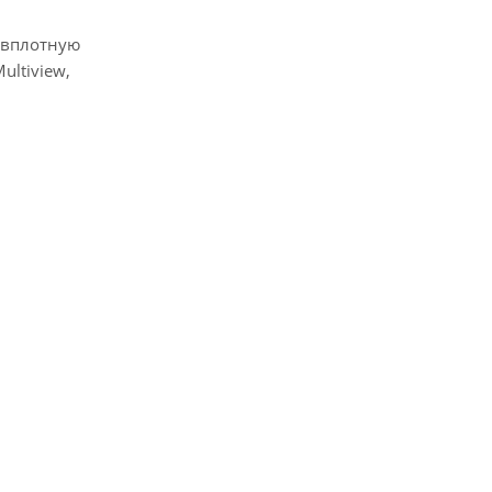
е вплотную
ultiview,