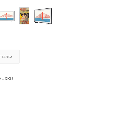
СТАВКА
AAUXRU