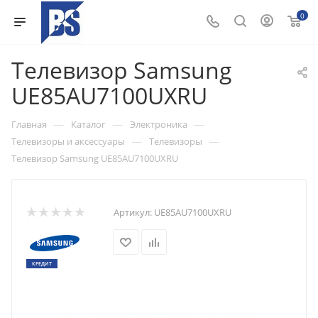
0
Телевизор Samsung
UE85AU7100UXRU
—
—
—
Главная
Каталог
Электроника
—
—
Телевизоры и аксессуары
Телевизоры
Телевизор Samsung UE85AU7100UXRU
Артикул:
UE85AU7100UXRU
КРЕДИТ