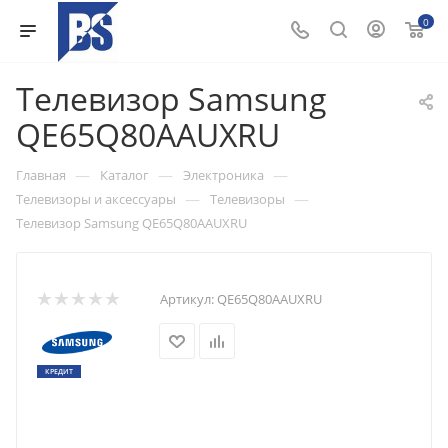
0
Телевизор Samsung
QE65Q80AAUXRU
—
—
—
Главная
Каталог
Электроника
—
—
Телевизоры и аксессуары
Телевизоры
Телевизор Samsung QE65Q80AAUXRU
Артикул:
QE65Q80AAUXRU
КРЕДИТ