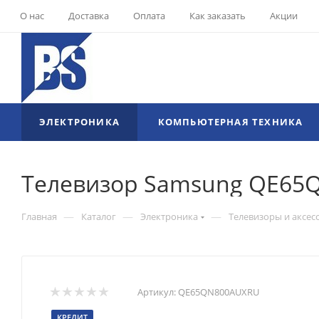
О нас
Доставка
Оплата
Как заказать
Акции
ЭЛЕКТРОНИКА
КОМПЬЮТЕРНАЯ ТЕХНИКА
Телевизор Samsung QE65
—
—
—
Главная
Каталог
Электроника
Телевизоры и аксес
Артикул:
QE65QN800AUXRU
КРЕДИТ