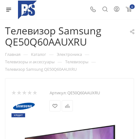
0
Телевизор Samsung
QE50Q60AAUXRU
—
—
—
Главная
Каталог
Электроника
—
—
Телевизоры и аксессуары
Телевизоры
Телевизор Samsung QE50Q60AAUXRU
Артикул:
QE50Q60AAUXRU
КРЕДИТ