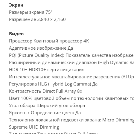
Экран
Размеры экрана 75"
Разрешение 3,840 x 2,160
Видео
Процессор Квантовый процессор 4K
Адаптивное изображение Да
PQI (Picture Quality Index): Показатель качества изображ
Расширенный динамический диапазон (High Dynamic Ra
HDR 10+ HDR10+ сертифицикация
Интеллектуальное масштабирование разрешения (AI Ups
Регулировка HLG (Hybrid Log Gamma) Да
Контрастность Direct Full Array 8x
Цвет 100% цветовой объем по технологии Квантовых т
Угол обзора Широкий угол обзора
Яркость / Определение цвета Да
Технология локальной подсветки экрана: Micro Dimming
Supreme UHD Dimming
Тип дисплея Технология Direct Full Array