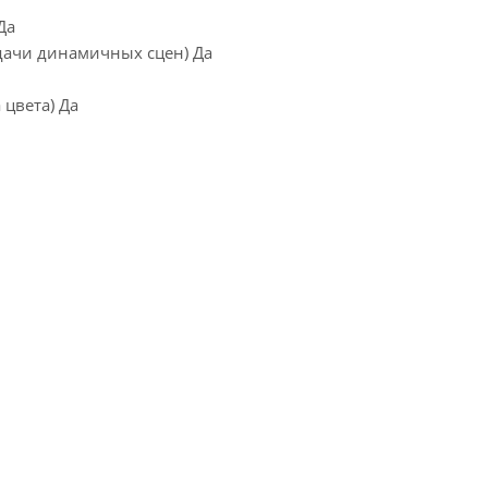
Да
едачи динамичных сцен) Да
 цвета) Да