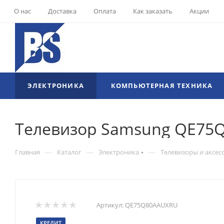
О нас
Доставка
Оплата
Как заказать
Акции
ЭЛЕКТРОНИКА
КОМПЬЮТЕРНАЯ ТЕХНИКА
Телевизор Samsung QE75
—
—
—
Главная
Каталог
Электроника
Телевизоры и аксес
Артикул:
QE75Q80AAUXRU
КРЕДИТ