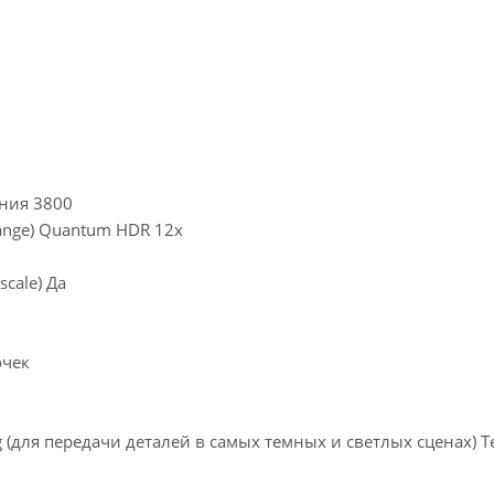
ения 3800
nge) Quantum HDR 12x
cale) Да
очек
 (для передачи деталей в самых темных и светлых сценах) 