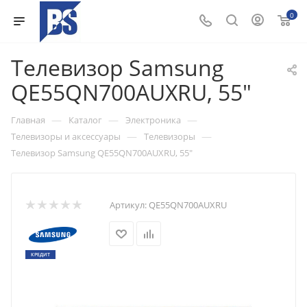
0
Телевизор Samsung
QE55QN700AUXRU, 55"
—
—
—
Главная
Каталог
Электроника
—
—
Телевизоры и аксессуары
Телевизоры
Телевизор Samsung QE55QN700AUXRU, 55"
Артикул:
QE55QN700AUXRU
КРЕДИТ