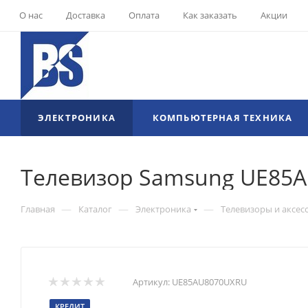
О нас
Доставка
Оплата
Как заказать
Акции
ЭЛЕКТРОНИКА
КОМПЬЮТЕРНАЯ ТЕХНИКА
Телевизор Samsung UE85
—
—
—
Главная
Каталог
Электроника
Телевизоры и аксес
Артикул:
UE85AU8070UXRU
КРЕДИТ