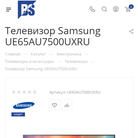
0
Телевизор Samsung
UE65AU7500UXRU
—
—
—
Главная
Каталог
Электроника
—
—
Телевизоры и аксессуары
Телевизоры
Телевизор Samsung UE65AU7500UXRU
Артикул:
UE65AU7500UXRU
КРЕДИТ