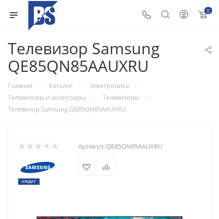
0
Телевизор Samsung
QE85QN85AAUXRU
—
—
—
Главная
Каталог
Электроника
—
—
Телевизоры и аксессуары
Телевизоры
Телевизор Samsung QE85QN85AAUXRU
Артикул:
QE85QN85AAUXRU
КРЕДИТ