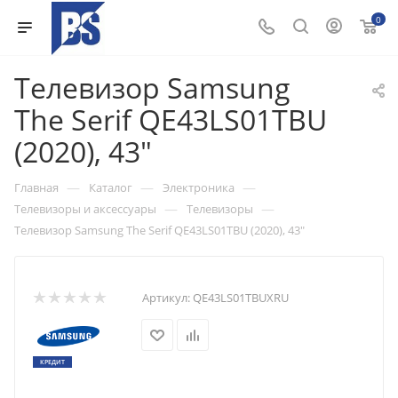
0
Телевизор Samsung
The Serif QE43LS01TBU
(2020), 43"
—
—
—
Главная
Каталог
Электроника
—
—
Телевизоры и аксессуары
Телевизоры
Телевизор Samsung The Serif QE43LS01TBU (2020), 43"
Артикул:
QE43LS01TBUXRU
КРЕДИТ