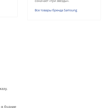
означает «три звезды».
Все товары бренда Samsung
казу.
 в будние