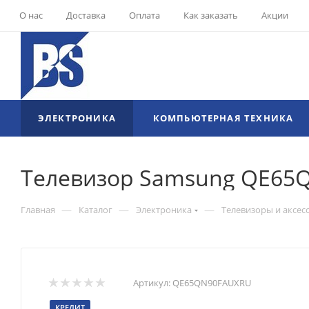
О нас
Доставка
Оплата
Как заказать
Акции
ЭЛЕКТРОНИКА
КОМПЬЮТЕРНАЯ ТЕХНИКА
Телевизор Samsung QE65
—
—
—
Главная
Каталог
Электроника
Телевизоры и аксес
Артикул:
QE65QN90FAUXRU
КРЕДИТ