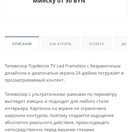
Минску от 50 BYN
ОПИСАНИЕ
КАК КУПИТЬ
ОПЛАТА
ДОСТ
Телевизор Topdevice TV Led Frameless с безрамочным
дизайном и диагональю экрана 24 дюйма погружает в
просматриваемый контент.
Телевизор с ультратонкими рамками по периметру
выглядит изящно и подходит для любого стиля
интерьера. Картинка на экране не ограничена
широким контуром, поэтому создается ощущение
абсолютно реального действия, происходящего
непосредственно перед вашими глазами.