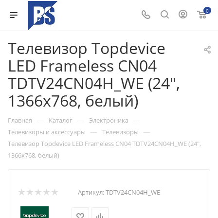
0
Телевизор Topdevice
LED Frameless CN04
TDTV24CN04H_WE (24",
1366x768, белый)
—
—
—
Главная
Каталог
Электроника
—
—
Телевизоры и аксессуары
Телевизоры
Телевизор Topdevice LED Frameless CN04 TDTV24CN04H_WE (24",
1366x768, белый)
Артикул:
TDTV24CN04H_WE