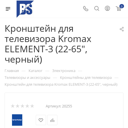
0
Кронштейн для
телевизора Kromax
ELEMENT-3 (22-65",
черный)
—
—
—
Главная
Каталог
Электроника
—
—
Телевизоры и аксессуары
Кронштейны для телевизора
Кронштейн для телевизора Kromax ELEMENT-3 (22-65", черный)
Артикул:
20255