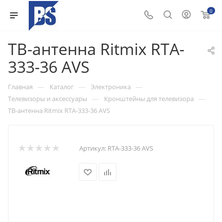
0
ТВ-антенна Ritmix RTA-
333-36 AVS
—
—
—
Главная
Каталог
Электроника
—
—
Телевизоры и аксессуары
Кронштейны для телевизора
ТВ-антенна Ritmix RTA-333-36 AVS
Артикул:
RTA-333-36 AVS