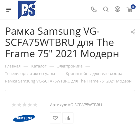
0
Рамка Samsung VG-
SCFA75WTBRU для The
Frame 75" 2021 Модерн
—
—
—
Главная
Каталог
Электроника
—
—
Телевизоры и аксессуары
Кронштейны для телевизора
Рамка Samsung VG-SCFA75WTBRU для The Frame 75" 2021 Модерн
Артикул:
VG-SCFA75WTBRU