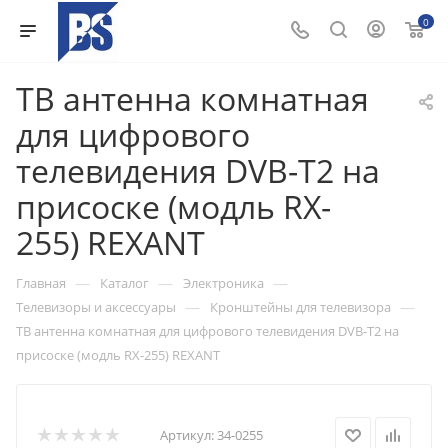
0
ТВ антенна комнатная
для цифрового
телевидения DVB-T2 на
присоске (модль RX-
255) REXANT
—
—
—
Главная
Каталог
Электроника
—
—
Телевизоры и аксессуары
Кронштейны для телевизора
ТВ антенна комнатная для цифрового телевидения DVB-T2 на
присоске (модль RX-255) REXANT
Артикул:
34-0255