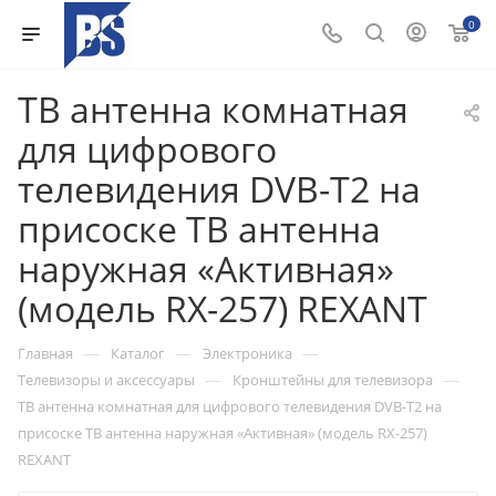
0
ТВ антенна комнатная
для цифрового
телевидения DVB-T2 на
присоске ТВ антенна
наружная «Активная»
(модель RX-257) REXANT
—
—
—
Главная
Каталог
Электроника
—
—
Телевизоры и аксессуары
Кронштейны для телевизора
ТВ антенна комнатная для цифрового телевидения DVB-T2 на
присоске ТВ антенна наружная «Активная» (модель RX-257)
REXANT