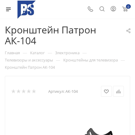
0
Кронштейн Патрон
АК-104
—
—
—
Главная
Каталог
Электроника
—
—
Телевизоры и аксессуары
Кронштейны для телевизора
Кронштейн Патрон АК-104
Артикул:
АК-104